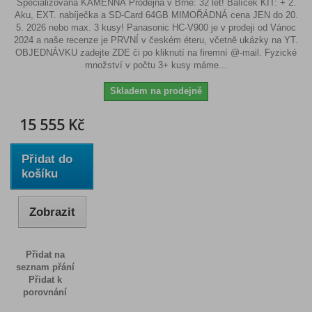
Specializovaná KAMENNÁ Prodejna v Brně: 32 let! Balíček KIT: + 2.
Aku, EXT. nabíječka a SD-Card 64GB MIMOŘÁDNÁ cena JEN do 20.
5. 2026 nebo max. 3 kusy! Panasonic HC-V900 je v prodeji od Vánoc
2024 a naše recenze je PRVNÍ v českém éteru, včetně ukázky na YT.
OBJEDNÁVKU zadejte ZDE či po kliknutí na firemní @-mail. Fyzické
množství v počtu 3+ kusy máme...
Skladem na prodejně
15 555 Kč
Přidat do
košíku
Zobrazit
Přidat na
seznam přání
Přidat k
porovnání