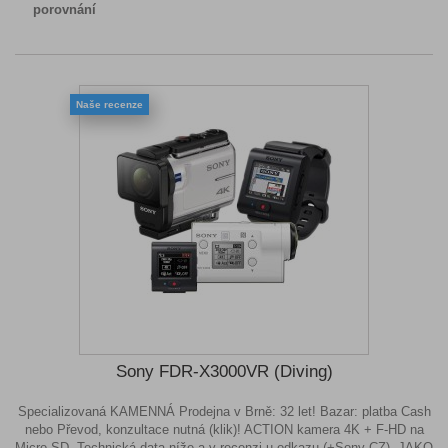
porovnání
Naše recenze
Sony FDR-X3000VR (Diving)
Specializovaná KAMENNÁ Prodejna v Brně: 32 let! Bazar: platba Cash
nebo Převod, konzultace nutná (klik)! ACTION kamera 4K + F-HD na
Micro-SD. Technická data níže a v recenzi u odkazu (+Sony CZ). JAKO