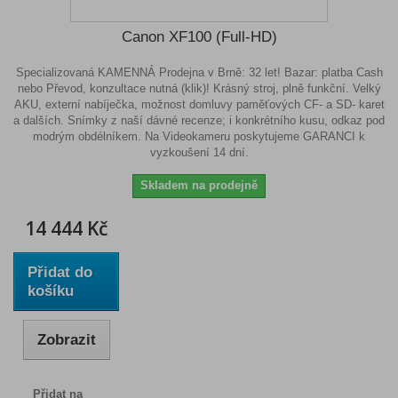
Canon XF100 (Full-HD)
Specializovaná KAMENNÁ Prodejna v Brně: 32 let! Bazar: platba Cash
nebo Převod, konzultace nutná (klik)! Krásný stroj, plně funkční. Velký
AKU, externí nabíječka, možnost domluvy paměťových CF- a SD- karet
a dalších. Snímky z naší dávné recenze; i konkrétního kusu, odkaz pod
modrým obdélníkem. Na Videokameru poskytujeme GARANCI k
vyzkoušení 14 dní.
Skladem na prodejně
14 444 Kč
Přidat do
košíku
Zobrazit
Přidat na