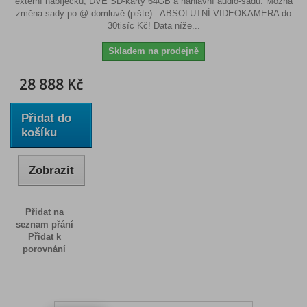
externí nabíječku, DVĚ SD-karty 64GB a náhlavní audio-sadu. Možná
změna sady po @-domluvě (pište). ABSOLUTNÍ VIDEOKAMERA do
30tisíc Kč! Data níže...
Skladem na prodejně
28 888 Kč
Přidat do
košíku
Zobrazit
Přidat na
seznam přání
Přidat k
porovnání