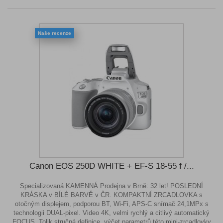
Naše recenze
Canon EOS 250D WHITE + EF-S 18-55 f /...
Specializovaná KAMENNÁ Prodejna v Brně: 32 let! POSLEDNÍ
KRÁSKA v BÍLÉ BARVĚ v ČR. KOMPAKTNÍ ZRCADLOVKA s
otočným displejem, podporou BT, Wi-Fi, APS-C snímač 24,1MPx s
technologii DUAL-pixel. Video 4K, velmi rychlý a citlivý automatický
FOCUS. Tolik stručná definice, výčet parametrů této mini-zrcadlovky