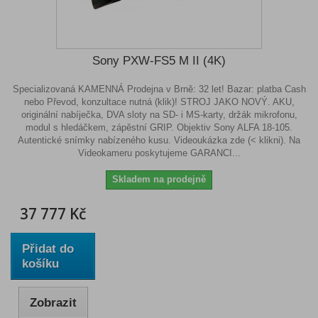
Sony PXW-FS5 M II (4K)
Specializovaná KAMENNÁ Prodejna v Brně: 32 let! Bazar: platba Cash
nebo Převod, konzultace nutná (klik)! STROJ JAKO NOVÝ. AKU,
originální nabíječka, DVA sloty na SD- i MS-karty, držák mikrofonu,
modul s hledáčkem, zápěstní GRIP. Objektiv Sony ALFA 18-105.
Autentické snímky nabízeného kusu. Videoukázka zde (< klikni). Na
Videokameru poskytujeme GARANCI...
Skladem na prodejně
37 777 Kč
Přidat do
košíku
Zobrazit