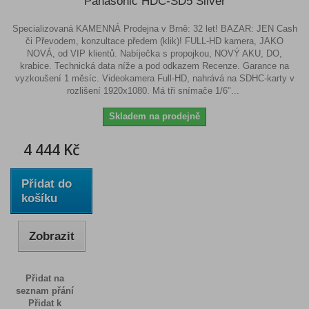
Panasonic HDC-SD5 Silver
Specializovaná KAMENNÁ Prodejna v Brně: 32 let! BAZAR: JEN Cash
či Převodem, konzultace předem (klik)! FULL-HD kamera, JAKO
NOVÁ, od VIP klientů. Nabíječka s propojkou, NOVÝ AKU, DO,
krabice. Technická data níže a pod odkazem Recenze. Garance na
vyzkoušení 1 měsíc. Videokamera Full-HD, nahrává na SDHC-karty v
rozlišení 1920x1080. Má tři snímače 1/6"...
Skladem na prodejně
4 444 Kč
Přidat do
košíku
Zobrazit
Přidat na
seznam přání
Přidat k