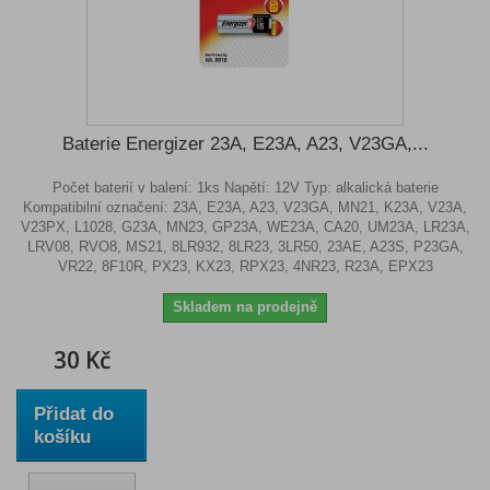
Baterie Energizer 23A, E23A, A23, V23GA,...
Počet baterií v balení: 1ks Napětí: 12V Typ: alkalická baterie
Kompatibilní označení: 23A, E23A, A23, V23GA, MN21, K23A, V23A,
V23PX, L1028, G23A, MN23, GP23A, WE23A, CA20, UM23A, LR23A,
LRV08, RVO8, MS21, 8LR932, 8LR23, 3LR50, 23AE, A23S, P23GA,
VR22, 8F10R, PX23, KX23, RPX23, 4NR23, R23A, EPX23
Skladem na prodejně
30 Kč
Přidat do
košíku