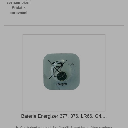
seznam přání
Přidat k
porovnání
Baterie Energizer 377, 376, LR66, G4,...
Počet baterií v balení:1ksNapětí:1,55VTyp:stříbro-oxidová