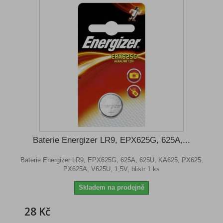
Baterie Energizer LR9, EPX625G, 625A,...
Baterie Energizer LR9, EPX625G, 625A, 625U, KA625, PX625,
PX625A, V625U, 1,5V, blistr 1 ks
Skladem na prodejně
28 Kč