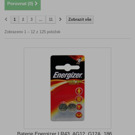
Porovnat (
0
)
1
2
3
...
11
Zobrazit vše
Zobrazeno 1 – 12 z 125 položek
Baterie Energizer LR43, AG12, G12A, 186,...