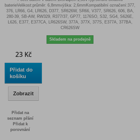
baterieVelikost:průměr: 6,8mmvýška: 2,6mmKompatibilní označení:377,
376, LR66, G4, LR626, D377, SR626W, SR66, V377, SR626, 606, BA,
280-39, SB-AW, RW329, R377/37, GP77, 1176SO, S32, SG4, S626E,
L626, E377, E377CA, LR626SW, 377A, 377X, 377S, E377A, 377BA,
CR626SW
Skladem na prodejně
23 Kč
Přidat do
košíku
Zobrazit
Přidat na
seznam přání
Přidat k
porovnání