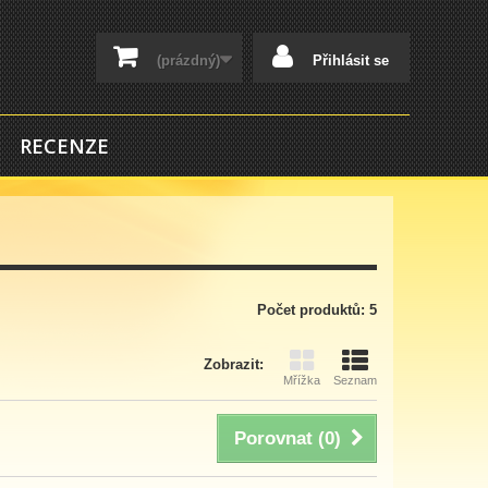
(prázdný)
Přihlásit se
RECENZE
Počet produktů: 5
Zobrazit:
Mřížka
Seznam
Porovnat (
0
)