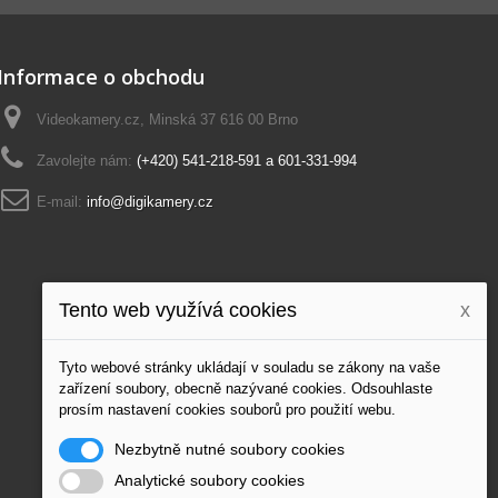
Informace o obchodu
Videokamery.cz, Minská 37 616 00 Brno
Zavolejte nám:
(+420) 541-218-591 a 601-331-994
E-mail:
info@digikamery.cz
Tento web využívá cookies
x
Tyto webové stránky ukládají v souladu se zákony na vaše
zařízení soubory, obecně nazývané cookies. Odsouhlaste
prosím nastavení cookies souborů pro použití webu.
Nezbytně nutné soubory cookies
Analytické soubory cookies