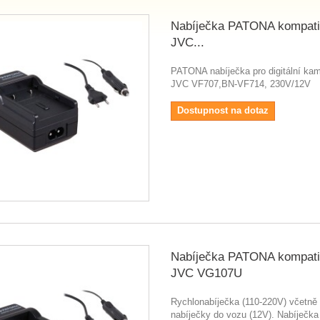
Nabíječka PATONA kompatib
JVC...
PATONA nabíječka pro digitální ka
JVC VF707,BN-VF714, 230V/12V
Dostupnost na dotaz
Nabíječka PATONA kompatib
JVC VG107U
Rychlonabíječka (110-220V) včetně
nabíječky do vozu (12V). Nabíječka 