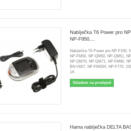
Nabíječka T6 Power pro NP
NP-F950,...
Nabíječka T6 Power pro NP-F330, 
NP-FM50, NP-QM50, NP-QM51, NP
NP-QM70, NP-QM71, NP-FM90, N
BN-V607, NP-FM55H, NP-F770, 230
1A
Skladem na prodejně
Hama nabíječka DELTA BA