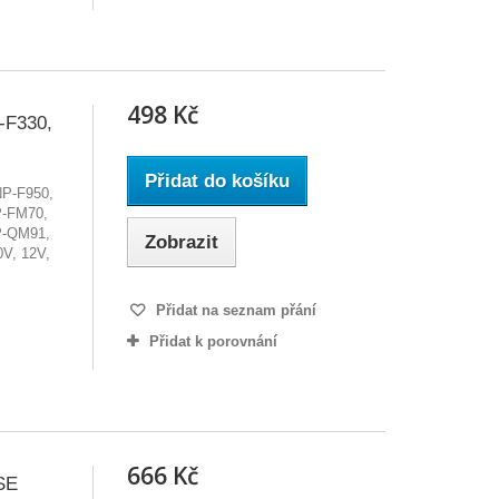
498 Kč
-F330,
Přidat do košíku
NP-F950,
-FM70,
P-QM91,
Zobrazit
V, 12V,
Přidat na seznam přání
Přidat k porovnání
666 Kč
SE