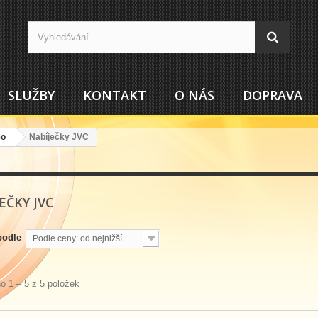
SLUŽBY
KONTAKT
O NÁS
DOPRAVA
eo
Nabíječky JVC
EČKY JVC
podle
Podle ceny: od nejnižší
o 1 – 5 z 5 položek