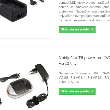
pomocí LED diody provoz, zatížení 
baterie. Je vybavena ochranou proti 
a přebíjení. Nabíječky jsou vyráběn
nejvyšších evropských standardů kv
vyznačují se extrémně dlouhou živo
Skladem na prodejně
Nabíječka T6 power pro JV
VG107,...
Nabíječka T6 power pro JVC BN-V
VG108, BN-VG114, BN-VG121, BN
230V, 12V, 1A
Skladem na prodejně