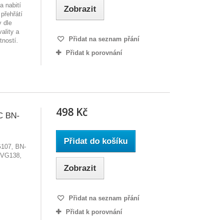
a nabití
Zobrazit
přehřátí
y dle
ality a
Přidat na seznam přání
tností.
Přidat k porovnání
498 Kč
C BN-
Přidat do košíku
G107, BN-
-VG138,
Zobrazit
Přidat na seznam přání
Přidat k porovnání