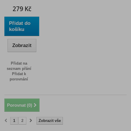
279 Kč
Přidat do
košíku
Zobrazit
Přidat na
seznam přání
Přidat k
porovnání
Porovnat (
0
)
1
2
Zobrazit vše