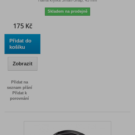
Hama krytka Smart-Snap, 43 mm
Skladem na prodejně
175 Kč
Přidat do
košíku
Zobrazit
Přidat na
seznam přání
Přidat k
porovnání