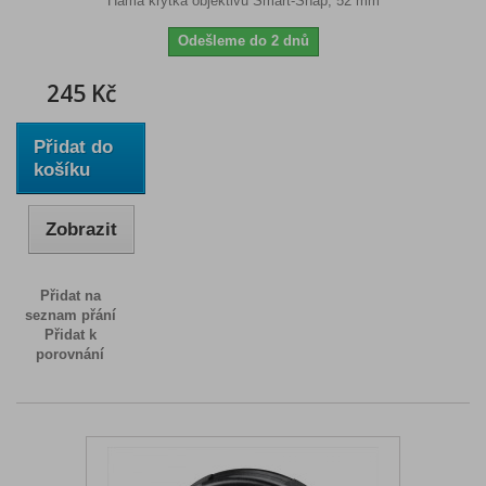
Hama krytka objektivu Smart-Snap, 52 mm
Odešleme do 2 dnů
245 Kč
Přidat do
košíku
Zobrazit
Přidat na
seznam přání
Přidat k
porovnání