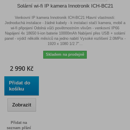
Solární wi-fi IP kamera Innotronik ICH-BC21
Venkovní IP kamera Innotronik ICH-BC21 Hlavní vlastnosti:
Jednoduchá instalace - žádné kabely - k instalaci stačí kamera, mobil a
wi-fi připojení Odolná vůči povětrnostním vlivům - venkovní IP66
Napájení 4x 18650 li-ion baterie 10000mAh Nabíjení přes USB + solární
panel - výdrž několik měsíců na jedno nabití Vysoké rozlišení 2.0MPix -
1920 x 1080 1/2.7"...
Skladem na prodejně
2 990 Kč
Přidat do
košíku
Zobrazit
Přidat na
seznam přání