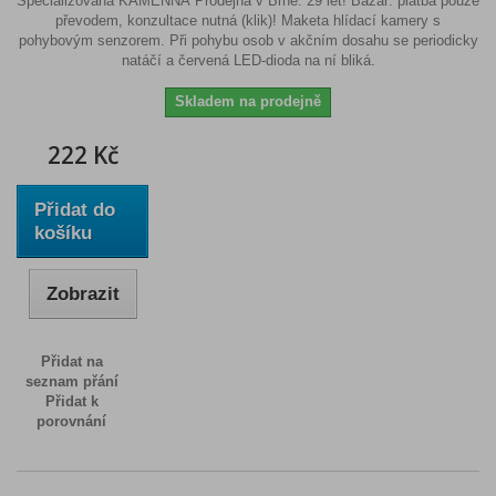
Specializovaná KAMENNÁ Prodejna v Brně: 29 let! Bazar: platba pouze
převodem, konzultace nutná (klik)! Maketa hlídací kamery s
pohybovým senzorem. Při pohybu osob v akčním dosahu se periodicky
natáčí a červená LED-dioda na ní bliká.
Skladem na prodejně
222 Kč
Přidat do
košíku
Zobrazit
Přidat na
seznam přání
Přidat k
porovnání