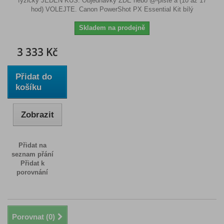
fyzicky JEDEN KUS. Objednávky ZDE nebo @-pište a (10 až 17
hod) VOLEJTE. Canon PowerShot PX Essential Kit bílý
Skladem na prodejně
3 333 Kč
Přidat do
košíku
Zobrazit
Přidat na
seznam přání
Přidat k
porovnání
Porovnat (
0
)