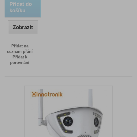
Přidat do
košíku
Zobrazit
Přidat na
seznam přání
Přidat k
porovnání