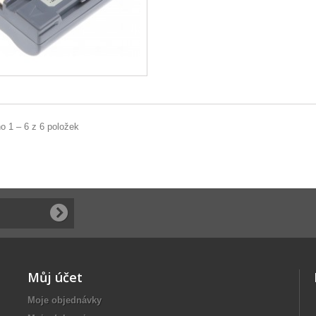
o 1 – 6 z 6 položek
Můj účet
Moje objednávky