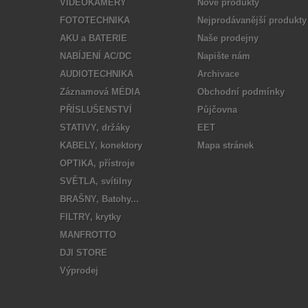
VIDEOKAMERY
Nové produkty
FOTOTECHNIKA
Nejprodávanější produkty
AKU a BATERIE
Naše prodejny
NABÍJENÍ AC/DC
Napište nám
AUDIOTECHNIKA
Archivace
Záznamová MÉDIA
Obchodní podmínky
PŘÍSLUŠENSTVÍ
Půjčovna
STATIVY, držáky
EET
KABELY, konektory
Mapa stránek
OPTIKA, přístroje
SVĚTLA, svítilny
BRAŠNY, Batohy...
FILTRY, krytky
MANFROTTO
DJI STORE
Výprodej