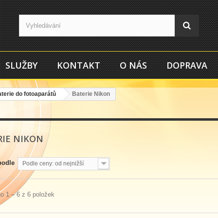
SLUŽBY
KONTAKT
O NÁS
DOPRAVA
terie do fotoaparátů
Baterie Nikon
RIE NIKON
podle
Podle ceny: od nejnižší
o 1 – 6 z 6 položek