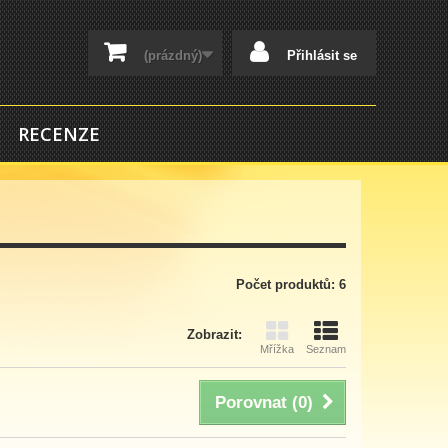
(prázdný)
Přihlásit se
RECENZE
Počet produktů: 6
Zobrazit:
Mřížka
Seznam
Porovnat (
0
)