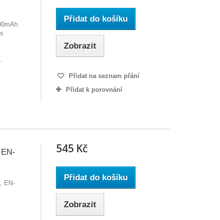
Přidat do košíku
1400mAh
 s
Zobrazit
.
Přidat na seznam přání
Přidat k porovnání
545 Kč
 EN-
Přidat do košíku
, EN-
Zobrazit