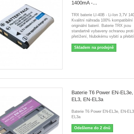
1400mA -...
TRX baterie LI-40B - Li-Ion 3,7V 
Kvalitní náhrada 100% kompatibilní
originální baterií. Baterie TRX jsou
standartně vybaveny ochranou proti
přetížení, hlubokému vybití a přebití
Skladem na prodejně
Baterie T6 Power EN-EL3e,
EL3, EN-EL3a
Baterie T6 Power EN-EL3e, EN-EL3
EL3a
Odešleme do 2 dnů