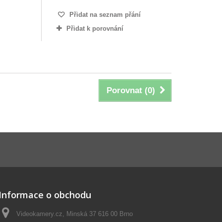
Přidat na seznam přání
Přidat k porovnání
Porovnat (
0
)
Informace o obchodu
Videokamery.cz, Minská 37 616 00 Brno