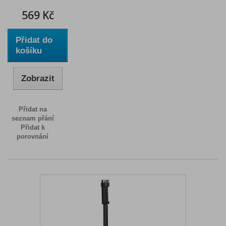
569 Kč
Přidat do
košíku
Zobrazit
Přidat na
seznam přání
Přidat k
porovnání