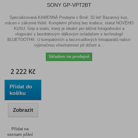
SONY GP-VPT2BT
Specializovaná KAMENNÁ Prodejna v Brně: 32 let! Bazarový kus,
vrácen v zákonné lhůtě. Kompletní přístroj bez krabice, statut NOVÉHO
KUSU. Grip a stativ, který je ideální pro běžné fotografování a
vlogování s bezdrátovým dálkovým ovladačem s technologií
BLUETOOTH®. U kompaktních a bezzrcadlových fotoaparátů nabízí
výjimečnou všestrannost při držení a...
Skladem na prodejně
2 222 Kč
Přidat do
košíku
Zobrazit
Přidat na
seznam přání