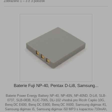
Zobrazeno 1 – 3 z 3 položek
Baterie Fuji NP-40, Pentax D-Li8, Samsung...
Baterie Power Energy Battery NP-40, NP-40N, NP-40ND, D-Li8, SLB-
0737, SLB-0838, KLIC-7005, DLi-102 vhodná pro Ricoh Caplio 10G,
Benq DC E600, Benq DC E800, Benq DC X600, Samsung digimax #1,
Samsung digimax i5, Samsung digimax i50 MP3 s kapacitou 710mAh,