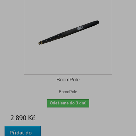
BoomPole
BoomPole
Odešleme do 3 dnů
2 890 Kč
Přidat do