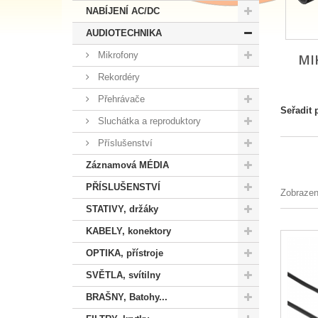
NABÍJENÍ AC/DC
AUDIOTECHNIKA
Mikrofony
MI
Rekordéry
Přehrávače
Seřadit 
Sluchátka a reproduktory
Příslušenství
Záznamová MÉDIA
PŘÍSLUŠENSTVÍ
Zobrazen
STATIVY, držáky
KABELY, konektory
OPTIKA, přístroje
SVĚTLA, svítilny
BRAŠNY, Batohy...