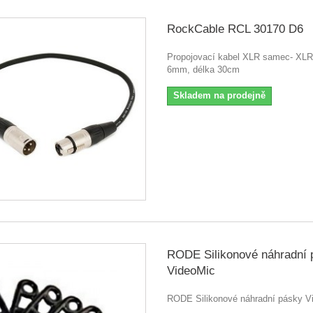
RockCable RCL 30170 D6
Propojovací kabel XLR samec- XLR
6mm, délka 30cm
Skladem na prodejně
RODE Silikonové náhradní 
VideoMic
RODE Silikonové náhradní pásky V