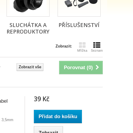
SLUCHÁTKA A
PŘÍSLUŠENSTVÍ
REPRODUKTORY
Zobrazit:
Mřížka
Seznam
Zobrazit vše
Porovnat (
0
)
39 Kč
abel
Přidat do košíku
ck 3,5mm
Zobrazit