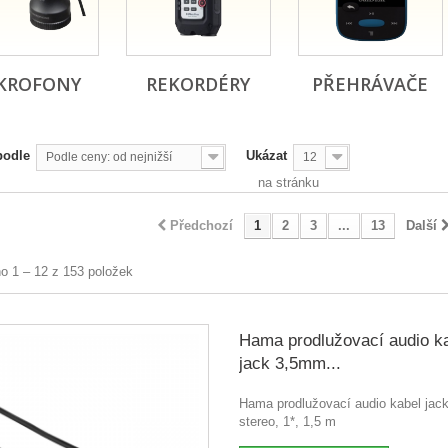
KROFONY
REKORDÉRY
PŘEHRÁVAČE
podle
Ukázat
Podle ceny: od nejnižší
12
na stránku
Předchozí
1
2
3
...
13
Další
o 1 – 12 z 153 položek
Hama prodlužovací audio k
jack 3,5mm...
Hama prodlužovací audio kabel ja
stereo, 1*, 1,5 m