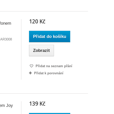
120 Kč
ofonem
Přidat do košíku
EAR3008
Zobrazit
Přidat na seznam přání
Přidat k porovnání
139 Kč
nem Joy