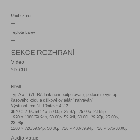
—
Úhel ozáření
—
Teplota barev
—
SEKCE ROZHRANÍ
Video
SDI OUT
—
HDMI
Typ A x 1 (VIERA Link není podporován), podporuje výstup
časového kódu a dálkové ovládání nahrávání
Výstupní formát: 10bitové 4:2:2:
3840 × 2160/59.94p, 50.00p, 29.97p, 25.00p, 23.98p
1920 × 1080/59.94p, 50.00p, 59.94i, 50.00i, 29.97p, 25.00p,
23.98p
1280 × 720/59.94p, 50.00p, 720 × 480/59.94p, 720 × 576/50.00p
Audio vstup