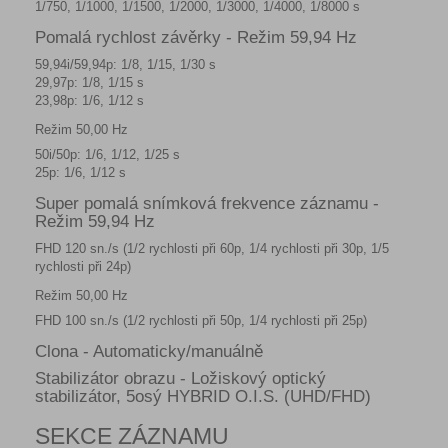
1/750, 1/1000, 1/1500, 1/2000, 1/3000, 1/4000, 1/8000 s
Pomalá rychlost závěrky - Režim 59,94 Hz
59,94i/59,94p: 1/8, 1/15, 1/30 s
29,97p: 1/8, 1/15 s
23,98p: 1/6, 1/12 s
Režim 50,00 Hz
50i/50p: 1/6, 1/12, 1/25 s
25p: 1/6, 1/12 s
Super pomalá snímková frekvence záznamu -
Režim 59,94 Hz
FHD 120 sn./s (1/2 rychlosti při 60p, 1/4 rychlosti při 30p, 1/5
rychlosti při 24p)
Režim 50,00 Hz
FHD 100 sn./s (1/2 rychlosti při 50p, 1/4 rychlosti při 25p)
Clona - Automaticky/manuálně
Stabilizátor obrazu - Ložiskový optický
stabilizátor, 5osý HYBRID O.I.S. (UHD/FHD)
SEKCE ZÁZNAMU