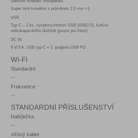
Dálkové ovládání fotoaparátu
Super mini konektor s průměrem 2,5 mm ×1
USB
Typ C – 1 ks, vysokorychlostní USB (USB2.0), funkce
velkokapacitního úložiště (pouze pro čtení)
DC IN
9 V/3 A, USB typ C × 1, podpora USB-PD
Wi-Fi
Standardní
—
Frekvence
—
STANDARDNÍ PŘÍSLUŠENSTVÍ
Nabíječka
—
síťový kabel