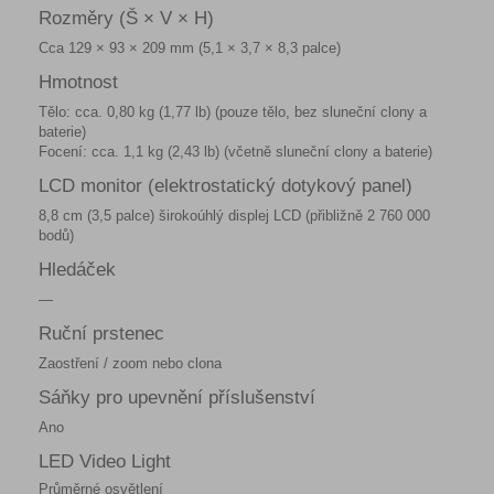
Rozměry (Š × V × H)
Cca 129 × 93 × 209 mm (5,1 × 3,7 × 8,3 palce)
Hmotnost
Tělo: cca. 0,80 kg (1,77 lb) (pouze tělo, bez sluneční clony a
baterie)
Focení: cca. 1,1 kg (2,43 lb) (včetně sluneční clony a baterie)
LCD monitor (elektrostatický dotykový panel)
8,8 cm (3,5 palce) širokoúhlý displej LCD (přibližně 2 760 000
bodů)
Hledáček
—
Ruční prstenec
Zaostření / zoom nebo clona
Sáňky pro upevnění příslušenství
Ano
LED Video Light
Průměrné osvětlení