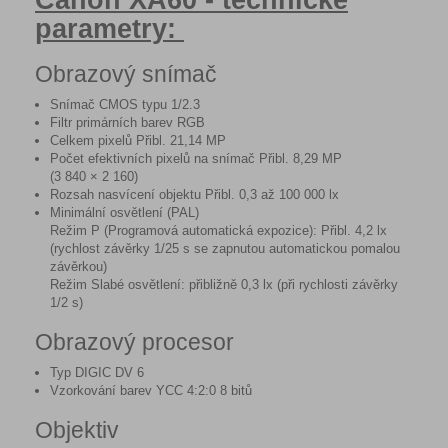
Canon XA60 - technické
parametry:
Obrazový snímač
Snímač CMOS typu 1/2.3
Filtr primárních barev RGB
Celkem pixelů Přibl. 21,14 MP
Počet efektivních pixelů na snímač Přibl. 8,29 MP
(3 840 × 2 160)
Rozsah nasvícení objektu Přibl. 0,3 až 100 000 lx
Minimální osvětlení (PAL)
Režim P (Programová automatická expozice): Přibl. 4,2 lx
(rychlost závěrky 1/25 s se zapnutou automatickou pomalou
závěrkou)
Režim Slabé osvětlení: přibližně 0,3 lx (při rychlosti závěrky
1/2 s)
Obrazový procesor
Typ DIGIC DV 6
Vzorkování barev YCC 4:2:0 8 bitů
Objektiv