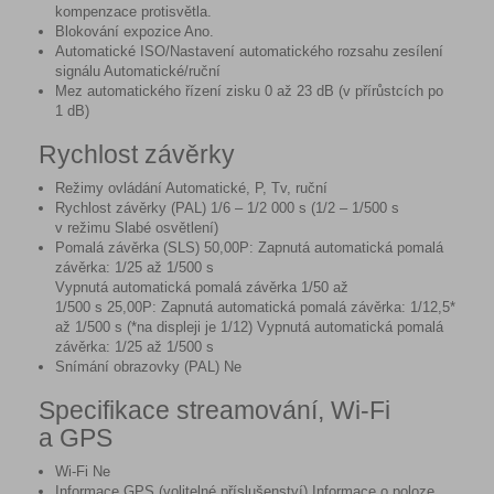
kompenzace protisvětla.
Blokování expozice Ano.
Automatické ISO/Nastavení automatického rozsahu zesílení
signálu Automatické/ruční
Mez automatického řízení zisku 0 až 23 dB (v přírůstcích po
1 dB)
Rychlost závěrky
Režimy ovládání Automatické, P, Tv, ruční
Rychlost závěrky (PAL) 1/6 – 1/2 000 s (1/2 – 1/500 s
v režimu Slabé osvětlení)
Pomalá závěrka (SLS) 50,00P: Zapnutá automatická pomalá
závěrka: 1/25 až 1/500 s
Vypnutá automatická pomalá závěrka 1/50 až
1/500 s 25,00P: Zapnutá automatická pomalá závěrka: 1/12,5*
až 1/500 s (*na displeji je 1/12) Vypnutá automatická pomalá
závěrka: 1/25 až 1/500 s
Snímání obrazovky (PAL) Ne
Specifikace streamování, Wi-Fi
a GPS
Wi-Fi Ne
Informace GPS (volitelné příslušenství) Informace o poloze