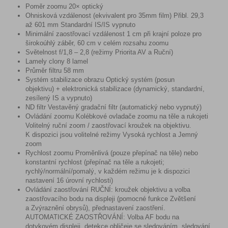
Poměr zoomu 20× optický
Ohnisková vzdálenost (ekvivalent pro 35mm film) Přibl. 29,3
až 601 mm Standardní IS/IS vypnuto
Minimální zaostřovací vzdálenost 1 cm při krajní poloze pro
širokoúhlý záběr, 60 cm v celém rozsahu zoomu
Světelnost f/1,8 – 2,8 (režimy Priorita AV a Ruční)
Lamely clony 8 lamel
Průměr filtru 58 mm
Systém stabilizace obrazu Optický systém (posun
objektivu) + elektronická stabilizace (dynamický, standardní,
zesílený IS a vypnuto)
ND filtr Vestavěný gradační filtr (automatický nebo vypnutý)
Ovládání zoomu Kolébkové ovladače zoomu na těle a rukojeti
Volitelný ruční zoom / zaostřovací kroužek na objektivu.
K dispozici jsou volitelné režimy Vysoká rychlost a Jemný
zoom
Rychlost zoomu Proměnlivá (pouze přepínač na těle) nebo
konstantní rychlost (přepínač na těle a rukojeti;
rychlý/normální/pomalý, v každém režimu je k dispozici
nastavení 16 úrovní rychlosti)
Ovládání zaostřování RUČNÍ: kroužek objektivu a volba
zaostřovacího bodu na displeji (pomocné funkce Zvětšení
a Zvýraznění obrysů), přednastavení zaostření.
AUTOMATICKÉ ZAOSTŘOVÁNÍ: Volba AF bodu na
dotykovém displeji, detekce obličeje se sledováním, sledování