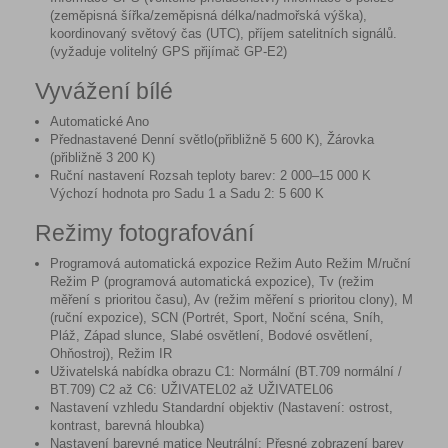
(zeměpisná šířka/zeměpisná délka/nadmořská výška),
koordinovaný světový čas (UTC), příjem satelitních signálů.
(vyžaduje volitelný GPS přijímač GP-E2)
Vyvážení bílé
Automatické Ano
Přednastavené Denní světlo(přibližně 5 600 K), Žárovka
(přibližně 3 200 K)
Ruční nastavení Rozsah teploty barev: 2 000–15 000 K
Výchozí hodnota pro Sadu 1 a Sadu 2: 5 600 K
Režimy fotografování
Programová automatická expozice Režim Auto Režim M/ruční
Režim P (programová automatická expozice), Tv (režim
měření s prioritou času), Av (režim měření s prioritou clony), M
(ruční expozice), SCN (Portrét, Sport, Noční scéna, Sníh,
Pláž, Západ slunce, Slabé osvětlení, Bodové osvětlení,
Ohňostroj), Režim IR
Uživatelská nabídka obrazu C1: Normální (BT.709 normální /
BT.709) C2 až C6: UŽIVATEL02 až UŽIVATEL06
Nastavení vzhledu Standardní objektiv (Nastavení: ostrost,
kontrast, barevná hloubka)
Nastavení barevné matice Neutrální: Přesné zobrazení barev