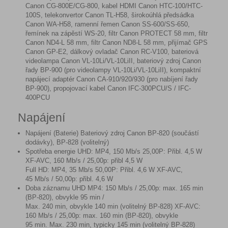
Canon CG-800E/CG-800, kabel HDMI Canon HTC-100/HTC-
100S, telekonvertor Canon TL-H58, širokoúhlá předsádka
Canon WA-H58, ramenní řemen Canon SS-600/SS-650,
řemínek na zápěstí WS-20, filtr Canon PROTECT 58 mm, filtr
Canon ND4-L 58 mm, filtr Canon ND8-L 58 mm, přijímač GPS
Canon GP-E2, dálkový ovladač Canon RC-V100, bateriová
videolampa Canon VL-10Li/VL-10LiII, bateriový zdroj Canon
řady BP-900 (pro videolampy VL-10Li/VL-10LiII), kompaktní
napájecí adaptér Canon CA-910/920/930 (pro nabíjení řady
BP-900), propojovací kabel Canon IFC-300PCU/S / IFC-
400PCU
Napájení
Napájení (Baterie) Bateriový zdroj Canon BP-820 (součástí
dodávky), BP-828 (volitelný)
Spotřeba energie UHD: MP4, 150 Mb/s 25,00P: Přibl. 4,5 W
XF-AVC, 160 Mb/s / 25,00p: přibl 4,5 W
Full HD: MP4, 35 Mb/s 50,00P: Přibl. 4,6 W XF-AVC,
45 Mb/s / 50,00p: přibl. 4,6 W
Doba záznamu UHD MP4: 150 Mb/s / 25,00p: max. 165 min
(BP-820), obvykle 95 min /
Max. 240 min, obvykle 140 min (volitelný BP-828) XF-AVC:
160 Mb/s / 25,00p: max. 160 min (BP-820), obvykle
95 min. Max. 230 min, typicky 145 min (volitelný BP-828)