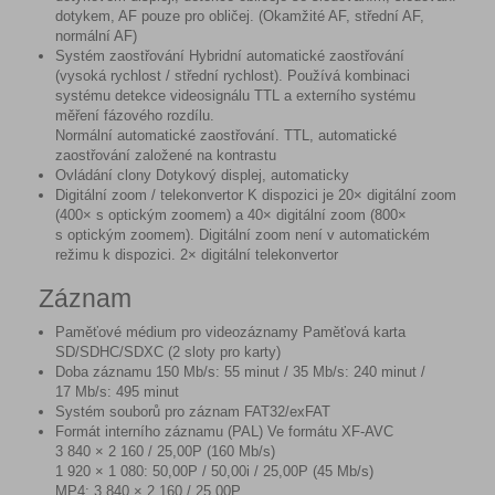
dotykem, AF pouze pro obličej. (Okamžité AF, střední AF,
normální AF)
Systém zaostřování Hybridní automatické zaostřování
(vysoká rychlost / střední rychlost). Používá kombinaci
systému detekce videosignálu TTL a externího systému
měření fázového rozdílu.
Normální automatické zaostřování. TTL, automatické
zaostřování založené na kontrastu
Ovládání clony Dotykový displej, automaticky
Digitální zoom / telekonvertor K dispozici je 20× digitální zoom
(400× s optickým zoomem) a 40× digitální zoom (800×
s optickým zoomem). Digitální zoom není v automatickém
režimu k dispozici. 2× digitální telekonvertor
Záznam
Paměťové médium pro videozáznamy Paměťová karta
SD/SDHC/SDXC (2 sloty pro karty)
Doba záznamu 150 Mb/s: 55 minut / 35 Mb/s: 240 minut /
17 Mb/s: 495 minut
Systém souborů pro záznam FAT32/exFAT
Formát interního záznamu (PAL) Ve formátu XF-AVC
3 840 × 2 160 / 25,00P (160 Mb/s)
1 920 × 1 080: 50,00P / 50,00i / 25,00P (45 Mb/s)
MP4: 3 840 × 2 160 / 25,00P