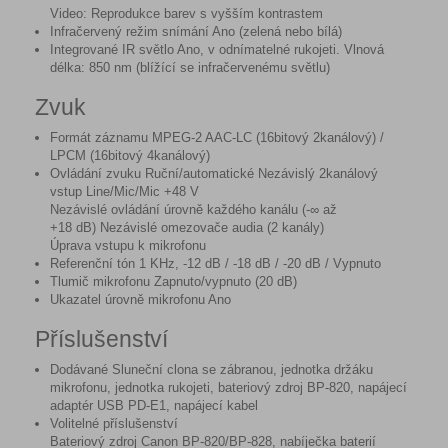
Video: Reprodukce barev s vyšším kontrastem
Infračervený režim snímání Ano (zelená nebo bílá)
Integrované IR světlo Ano, v odnímatelné rukojeti. Vlnová
délka: 850 nm (blížící se infračervenému světlu)
Zvuk
Formát záznamu MPEG-2 AAC-LC (16bitový 2kanálový) /
LPCM (16bitový 4kanálový)
Ovládání zvuku Ruční/automatické Nezávislý 2kanálový
vstup Line/Mic/Mic +48 V
Nezávislé ovládání úrovně každého kanálu (-∞ až
+18 dB) Nezávislé omezovače audia (2 kanály)
Úprava vstupu k mikrofonu
Referenční tón 1 KHz, -12 dB / -18 dB / -20 dB / Vypnuto
Tlumič mikrofonu Zapnuto/vypnuto (20 dB)
Ukazatel úrovně mikrofonu Ano
Příslušenství
Dodávané Sluneční clona se zábranou, jednotka držáku
mikrofonu, jednotka rukojeti, bateriový zdroj BP-820, napájecí
adaptér USB PD-E1, napájecí kabel
Volitelné příslušenství
Bateriový zdroj Canon BP-820/BP-828, nabíječka baterií