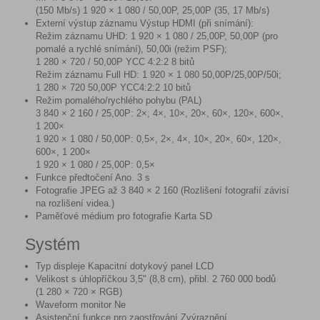
(150 Mb/s) 1 920 × 1 080 / 50,00P, 25,00P (35, 17 Mb/s)
Externí výstup záznamu Výstup HDMI (při snímání):
Režim záznamu UHD: 1 920 × 1 080 / 25,00P, 50,00P (pro
pomalé a rychlé snímání), 50,00i (režim PSF);
1 280 × 720 / 50,00P YCC 4:2:2 8 bitů
Režim záznamu Full HD: 1 920 × 1 080 50,00P/25,00P/50i;
1 280 × 720 50,00P YCC4:2:2 10 bitů
Režim pomalého/rychlého pohybu (PAL)
3 840 × 2 160 / 25,00P: 2×, 4×, 10×, 20×, 60×, 120×, 600×,
1 200×
1 920 × 1 080 / 50,00P: 0,5×, 2×, 4×, 10×, 20×, 60×, 120×,
600×, 1 200×
1 920 × 1 080 / 25,00P: 0,5×
Funkce předtočení Ano. 3 s
Fotografie JPEG až 3 840 × 2 160 (Rozlišení fotografií závisí
na rozlišení videa.)
Paměťové médium pro fotografie Karta SD
Systém
Typ displeje Kapacitní dotykový panel LCD
Velikost s úhlopříčkou 3,5" (8,8 cm), přibl. 2 760 000 bodů
(1 280 × 720 × RGB)
Waveform monitor Ne
Asistenční funkce pro zaostřování Zvýraznění