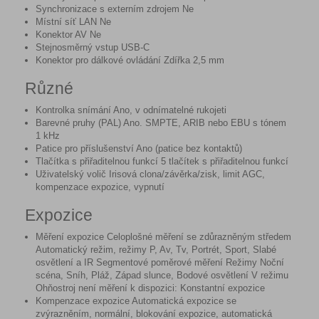
Synchronizace s externím zdrojem Ne
Místní síť LAN Ne
Konektor AV Ne
Stejnosměrný vstup USB-C
Konektor pro dálkové ovládání Zdířka 2,5 mm
Různé
Kontrolka snímání Ano, v odnímatelné rukojeti
Barevné pruhy (PAL) Ano. SMPTE, ARIB nebo EBU s tónem
1 kHz
Patice pro příslušenství Ano (patice bez kontaktů)
Tlačítka s přiřaditelnou funkcí 5 tlačítek s přiřaditelnou funkcí
Uživatelský volič Irisová clona/závěrka/zisk, limit AGC,
kompenzace expozice, vypnutí
Expozice
Měření expozice Celoplošné měření se zdůrazněným středem
Automatický režim, režimy P, Av, Tv, Portrét, Sport, Slabé
osvětlení a IR Segmentové poměrové měření Režimy Noční
scéna, Sníh, Pláž, Západ slunce, Bodové osvětlení V režimu
Ohňostroj není měření k dispozici: Konstantní expozice
Kompenzace expozice Automatická expozice se
zvýrazněním, normální, blokování expozice, automatická