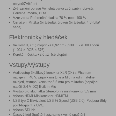
obrysů/Zvětšení
Zvýraznění obrysů Volitelná barva zvýraznění obrysů:
Červená, modrá, žlutá
Vzor zebra Referenční hladina 70 % nebo 100 %
Označení Mřížka (bílá/šedá), úroveň (bílá/šedá), 4:3 (bílá/
šedá)
Elektronický hledáček
Velikost 0,36" (úhlopříčka 0,92 cm), přibl. 1 770 000 bodů
(1 024 × RGB × 576)
Korekční čočka +2,0 až -5,5 dioptrií
Vstupy/výstupy
Audiovstup 3kolíkový konektor XLR (2×) s Phantom
napájením 48 V, přípojkami Line a Mic na odnímatelné
rukojeti, Vstupní konektor 3,5 mm pro mikrofon (napájecí
napětí 2,4 V DC) Built-in Mic
Výstup pro sluchátka Stereofonní minikonektor 3,5 mm
Výstup HDMI Minikonektor HDMI
TM
USB typ C Ekvivalent USB Hi-Speed (USB 2.0). Podpora třídy
point-to-point a UVC.
Výstup SDI Ne
Časový kód Spuštění záznamu / volné spuštění