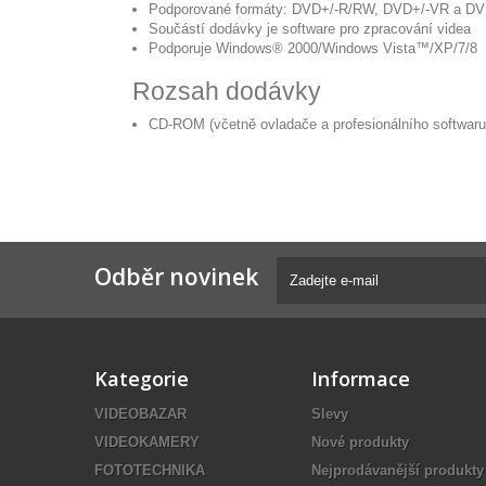
Podporované formáty: DVD+/-R/RW, DVD+/-VR a DV
Součástí dodávky je software pro zpracování videa
Podporuje Windows® 2000/Windows Vista™/XP/7/8
Rozsah dodávky
CD-ROM (včetně ovladače a profesionálního softwaru
Odběr novinek
Kategorie
Informace
VIDEOBAZAR
Slevy
VIDEOKAMERY
Nové produkty
FOTOTECHNIKA
Nejprodávanější produkty