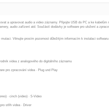
zovat a upravovat audio a video záznamy. Připojte USB do PC a ke kabelům n
ery, audio zařízení atd. Součástí dodávky je software pro uložení a zpraco
utaci. Věnujte prosím pozornost důležitým informacím k instalaci softwaru 
odník videa z analogového do digitálního záznamu
are pro zpracování videa · Plug und Play
ereo) · cinch (video) · S-Video
pro střih videa · Driver