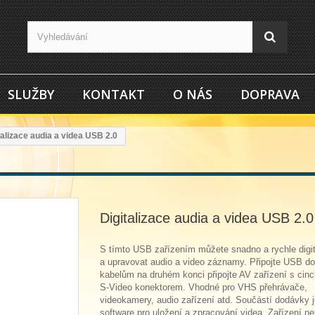
SLUŽBY
KONTAKT
O NÁS
DOPRAVA
talizace audia a videa USB 2.0
Digitalizace audia a videa USB 2.0
S tímto USB zařízením můžete snadno a rychle digit
a upravovat audio a video záznamy. Připojte USB d
kabelům na druhém konci připojte AV zařízení s cin
S-Video konektorem. Vhodné pro VHS přehrávače,
videokamery, audio zařízení atd. Součástí dodávky j
software pro uložení a zpracování videa. Zařízení ne