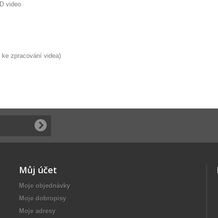
D video
 ke zpracování videa)
Můj účet
Moje objednávky
Moje dobropisy
Moje adresy