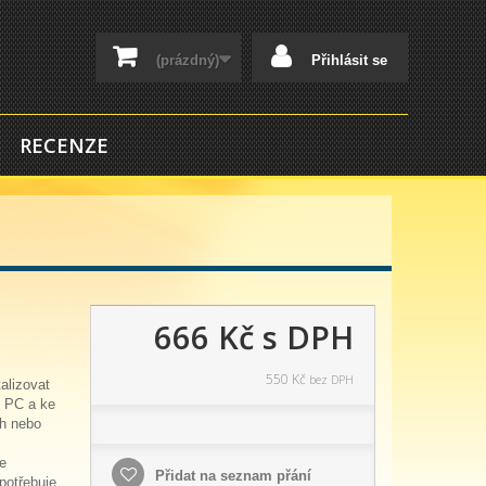
(prázdný)
Přihlásit se
RECENZE
666 Kč
s DPH
550 Kč
bez DPH
alizovat
o PC a ke
ch nebo
e
Přidat na seznam přání
potřebuje