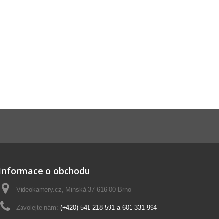
Informace o obchodu
Videokamery.cz, Minská 37 616 00 Brno
Zavolejte nám:
(+420) 541-218-591 a 601-331-994