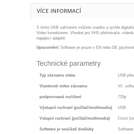
VÍCE INFORMACÍ
S tímto USB zařízením můžete snadno a rychle digitali
Video konektorem. Vhodné pro VHS přehrávače, videokam
napájecí adaptér.
Upozornění:
Software je pouze v EN nebo DE jazykové m
Technické parametry
Typ záznamu videa
USB přev
Vlastnosti video záznamu
Vč. softw
podporovaná rozlišení
720p
Výstupní rozhraní (počítač/multimedia)
USB
Vstupní rozhraní (počítač/multimedia)
Cinch (st
Software je součástí dodávky
Software 