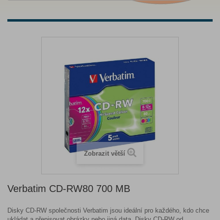
Zobrazit větší
Verbatim CD-RW80 700 MB
Disky CD-RW společnosti Verbatim jsou ideální pro každého, kdo chce
ukládat a přepisovat obrázky nebo jiná data. Disky CD-RW od