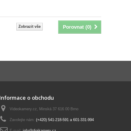
Zobrazit vše
Porovnat (
0
)
Informace o obchodu
Videokamery.cz, Minská 37 616 00 Brno
Zavolejte nám:
(+420) 541-218-591 a 601-331-994
E-mail:
info@digikamery.cz