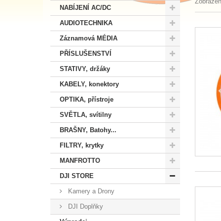
Zobrazen
NABÍJENÍ AC/DC
AUDIOTECHNIKA
Záznamová MÉDIA
PŘÍSLUŠENSTVÍ
STATIVY, držáky
KABELY, konektory
OPTIKA, přístroje
SVĚTLA, svítilny
BRAŠNY, Batohy...
FILTRY, krytky
MANFROTTO
DJI STORE
Kamery a Drony
DJI Doplňky