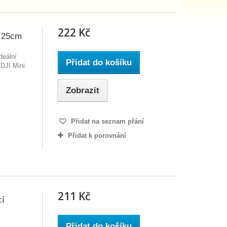
222 Kč
y 25cm
deální
Přidat do košíku
 DJI Mini
Zobrazit
Přidat na seznam přání
Přidat k porovnání
211 Kč
cí
Přidat do košíku