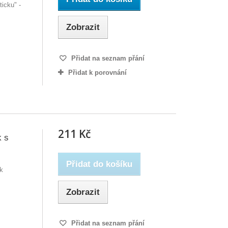
icku" -
Zobrazit
Přidat na seznam přání
Přidat k porovnání
211 Kč
k s
Přidat do košíku
k
Zobrazit
Přidat na seznam přání