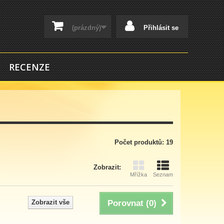
(prázdný)
Přihlásit se
RECENZE
Počet produktů: 19
Zobrazit:
Mřížka
Seznam
Zobrazit vše
Porovnat (
0
)