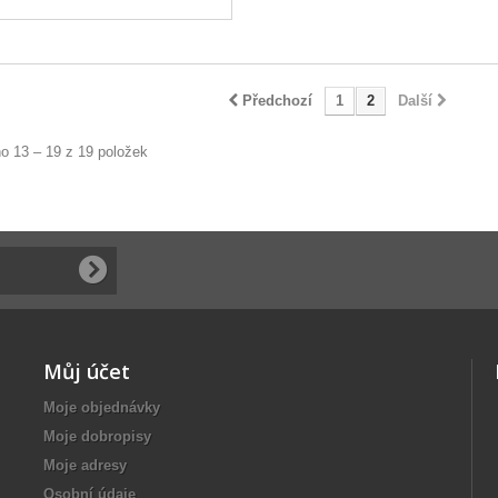
Předchozí
1
2
Další
o 13 – 19 z 19 položek
Můj účet
Moje objednávky
Moje dobropisy
Moje adresy
Osobní údaje