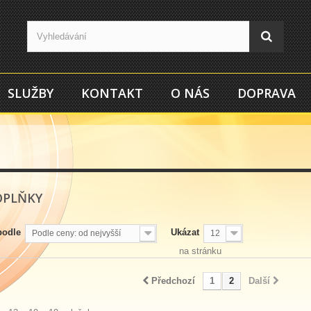
SLUŽBY
KONTAKT
O NÁS
DOPRAVA
DOPLŇKY
podle
Ukázat
Podle ceny: od nejvyšší
12
na stránku
Předchozí
1
2
Další