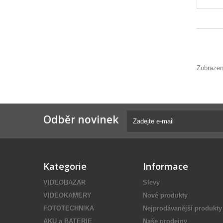
Zobrazen
Odběr novinek
Kategorie
Informace
VIDEOBAZAR
Slevy
VIDEOKAMERY
Nové produkty
FOTOTECHNIKA
Nejprodávanější produkty
AKU a BATERIE
Naše prodejny